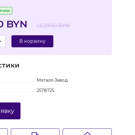
ичии
50 BYN
1,629.50 BYN
В корзину
стики
Металл-Завод
2578725
аявку