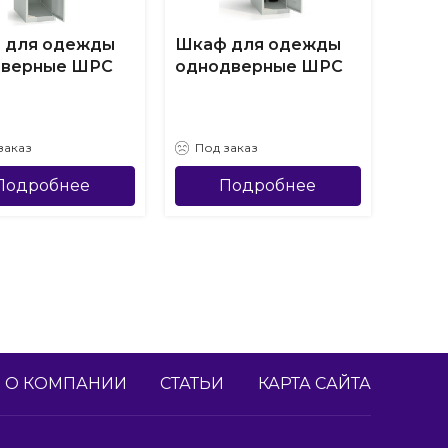
 для одежды
Шкаф для одежды
Шкаф
дверные ШРС
однодверные ШРС
ручн
четы
ШРС
заказ
Под заказ
Под
Подробнее
Подробнее
О КОМПАНИИ
СТАТЬИ
КАРТА САЙТА