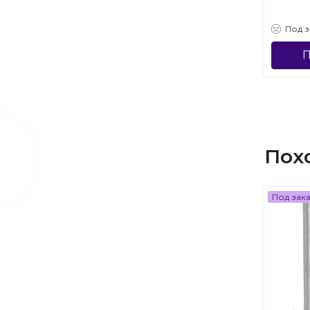
Под з
П
Пох
Под зак