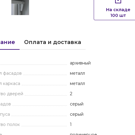
На складе
100 шт
ание
Оплата и доставка
архивный
л фасадов
металл
л каркаса
металл
тво дверей
2
садов
серый
пуса
серый
во полок
1
е
полимерное