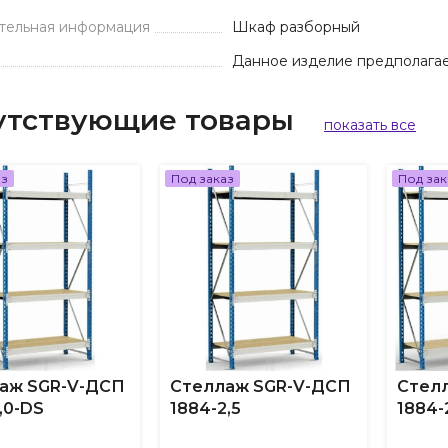
тельная информация
Шкаф разборный
Данное изделие предполагае
утствующие товары
показать все
аз
Под заказ
Под зак
аж SGR-V-ДСП
Стеллаж SGR-V-ДСП
Стел
,0-DS
1884-2,5
1884-