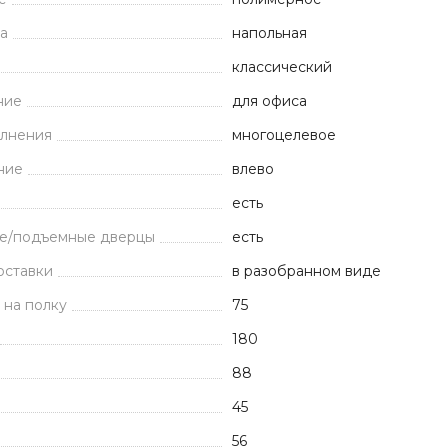
а
напольная
классический
ние
для офиса
олнения
многоцелевое
ние
влево
есть
е/подъемные дверцы
есть
оставки
в разобранном виде
 на полку
75
180
88
45
56