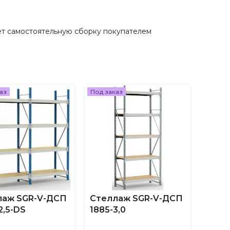
т самостоятельную сборку покупателем
аз
Под заказ
Под за
лаж SGR-V-ДСП
Стеллаж SGR-V-ДСП
Стел
2,5-DS
1885-3,0
1885-