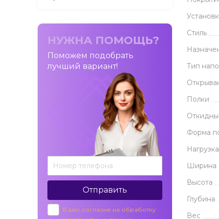
Установк
Стиль
НУЖНА ПОМОЩЬ?
Назначе
Поможем подобрать
лучший вариант!
Тип нап
Открыва
Полки
Откидны
Форма п
Нагрузка
Ширина
Высота
Отправить
Глубина
Я даю согласие на обработку
Вес