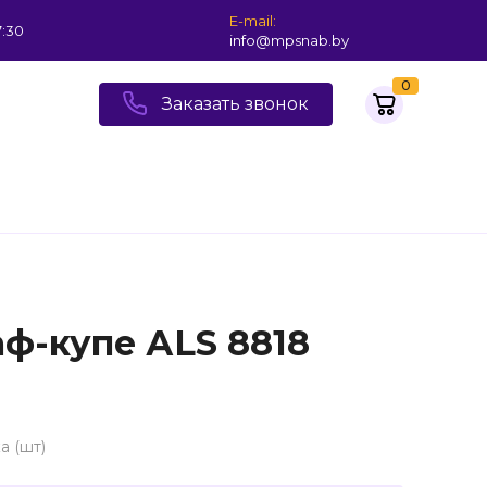
E-mail:
7:30
info@mpsnab.by
0
Заказать звонок
ф-купе АLS 8818
а (шт)